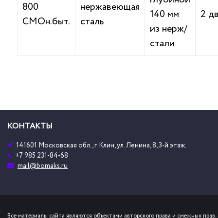
800
нержавеющая
140 мм
2 д
СМОн.быт.
сталь
из нерж/
стали
КОНТАКТЫ
141601 Московская обл., г. Клин, ул. Ленина, 8, 3-й этаж.
+7 985 231-84-68
mail@bomaks.ru
Все материалы сайта являются объектами авторского права и смежных прав. 