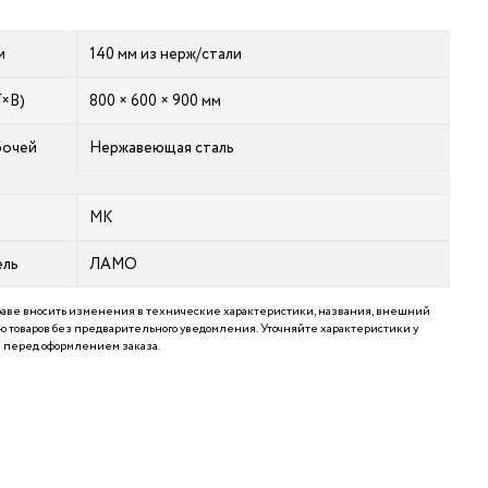
и
140 мм из нерж/стали
Г×В)
800 × 600 × 900 мм
бочей
Нержавеющая сталь
МК
ель
ЛАМО
аве вносить изменения в технические характеристики, названия, внешний
 товаров без предварительного уведомления. Уточняйте характеристики у
перед оформлением заказа.