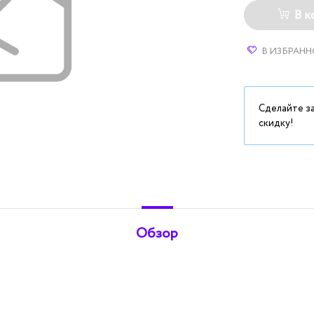
В к
В ИЗБРАНН
Сделайте з
скидку!
Обзор