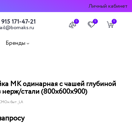
Личный кабинет
 915 171-47-21
0
0
0
ail@bomaks.ru
Бренды
ка МК одинарная с чашей глубиной
з нерж/стали (800х600х900)
СМОн.быт._LA
запросу