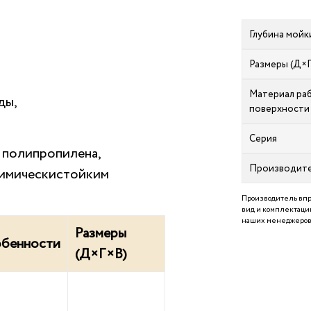
Глубина мойк
Размеры (Д×
Материал ра
ды,
поверхности
Серия
 полипропилена,
Производит
химическистойким
Производитель впр
вид и комплектацию
наших менеджеров 
Размеры
бенности
(Д×Г×В)