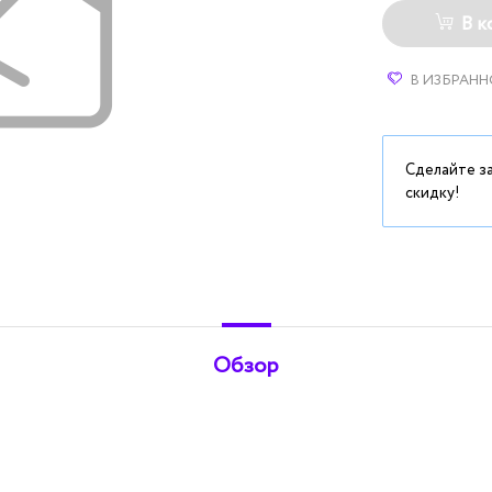
В к
В ИЗБРАНН
Сделайте з
скидку!
Обзор