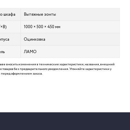
го шкафа
Вытяжные зонты
Г×В)
1000 × 500 × 450 мм
рпуса
Оцинковка
ель
ЛАМО
аве вносить изменения в технические характеристики, названия, внешний
 товаров без предварительного уведомления. Уточняйте характеристики у
перед оформлением заказа.