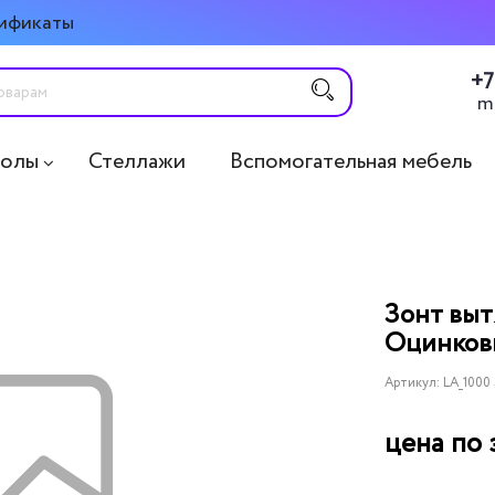
ификаты
+7
m
толы
Стеллажи
Вспомогательная мебель
Зонт выт
Оцинковк
Артикул:
LA_1000
цена по 