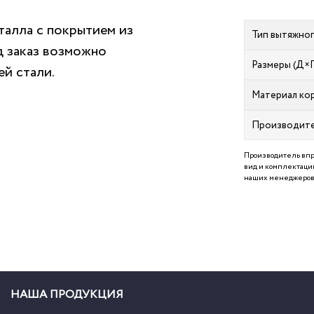
талла с покрытием из
Тип вытяжно
 заказ возможно
Размеры (Д×
й стали.
Материал ко
Производит
Производитель впр
вид и комплектацию
наших менеджеров 
НАША ПРОДУКЦИЯ