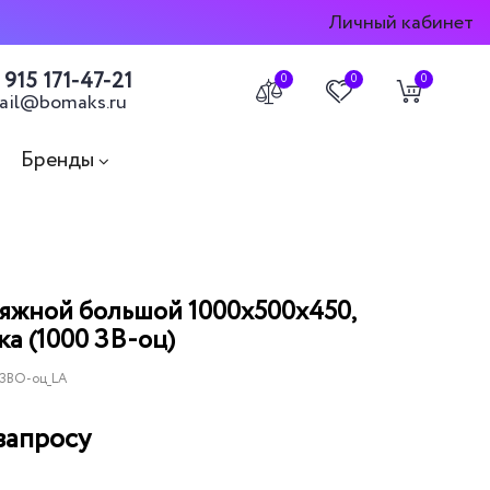
Личный кабинет
 915 171-47-21
0
0
0
ail@bomaks.ru
Бренды
яжной большой 1000х500х450,
а (1000 ЗВ-оц)
 ЗВО-оц_LA
запросу