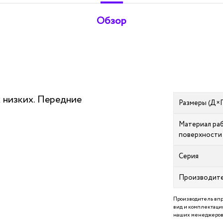
Обзор
 низких. Передние
Размеры (Д×
Материал ра
поверхности
Серия
Производит
Производитель впр
вид и комплектацию
наших менеджеров 