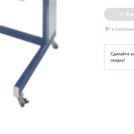
В к
В ИЗБРАНН
Сделайте з
скидку!