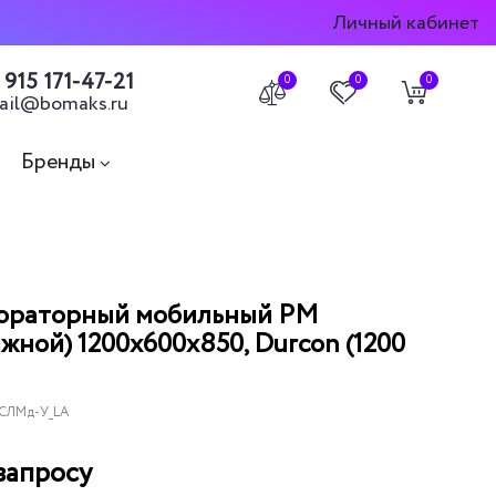
Личный кабинет
 915 171-47-21
0
0
0
ail@bomaks.ru
Бренды
бораторный мобильный РМ
жной) 1200х600х850, Durcon (1200
 СЛМд-У_LA
запросу