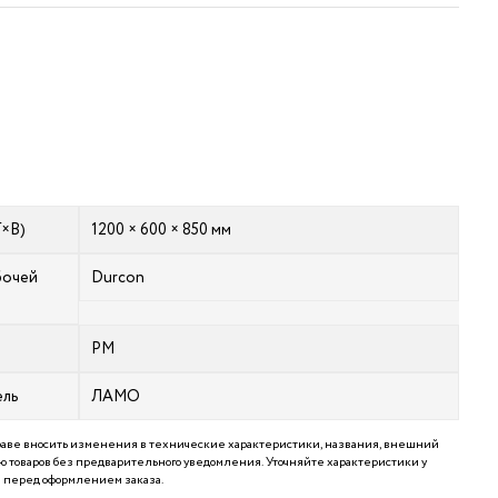
Г×В)
1200 × 600 × 850 мм
бочей
Durcon
РМ
ель
ЛАМО
аве вносить изменения в технические характеристики, названия, внешний
 товаров без предварительного уведомления. Уточняйте характеристики у
перед оформлением заказа.