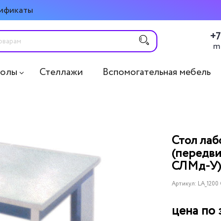
ификаты
+7
m
толы
Стеллажи
Вспомогательная мебель
Стол ла
(передви
СЛМд-У)
Артикул:
LA_1200
цена по 