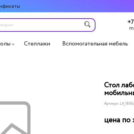
ификаты
+7
m
толы
Стеллажи
Вспомогательная мебель
Стол ла
мобильн
Артикул:
LA_1800
цена по 