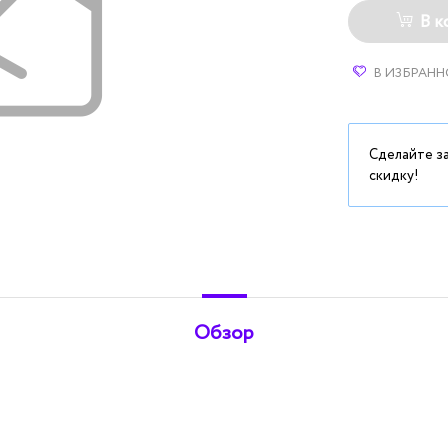
В к
В ИЗБРАНН
Сделайте з
скидку!
Обзор