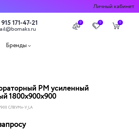
Личный кабинет
 915 171-47-21
0
0
0
ail@bomaks.ru
Бренды
бораторный РМ усиленный
ый 1800х900х900
/900 СЛВУМл-У_LA
запросу