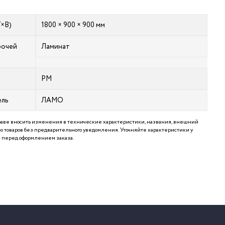
Г×В)
1800 × 900 × 900 мм
бочей
Ламинат
РМ
ель
ЛАМО
аве вносить изменения в технические характеристики, названия, внешний
 товаров без предварительного уведомления. Уточняйте характеристики у
перед оформлением заказа.