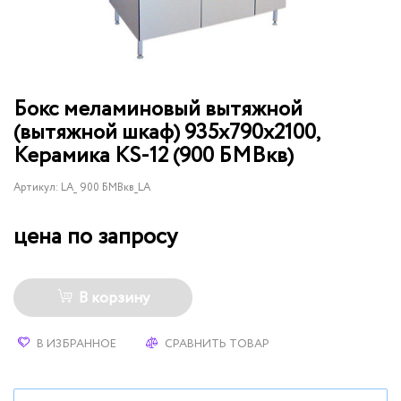
Бокс меламиновый вытяжной
(вытяжной шкаф) 935x790x2100,
Керамика KS-12 (900 БМВкв)
Артикул:
LA_ 900 БМВкв_LA
цена по запросу
В корзину
В ИЗБРАННОЕ
СРАВНИТЬ ТОВАР