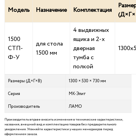
Разме
Модель
Назначение
Комплектация
(Д×Г×
4 выдвижных
1500
ящика и 2-х
для стола
СТП-
дверная
1300х
1500 мм
Ф-У
тумба с
полкой
Размеры (Д×Г×В)
1300 × 530 × 730 мм
Серия
МК-Элит
Производитель
ЛАМО
Производитель вправе вносить изменения в технические характеристики,
названия, внешний вид и комплектацию товаров без предварительного
уведомления. Уточняйте характеристики у наших менеджеров перед
оформлением заказа.