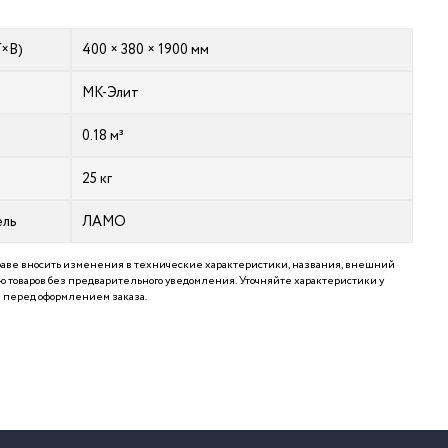
Г×В)
400 × 380 × 1900 мм
МК-Элит
0.18 м³
25 кг
ель
ЛАМО
аве вносить изменения в технические характеристики, названия, внешний
 товаров без предварительного уведомления. Уточняйте характеристики у
перед оформлением заказа.