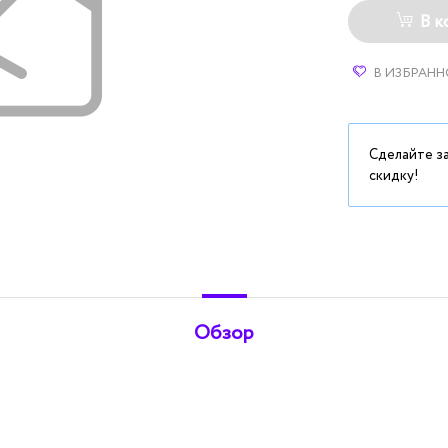
В к
В ИЗБРАНН
Сделайте з
скидку!
Обзор