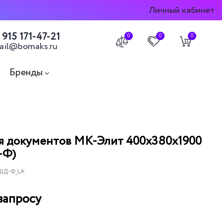
Личный кабинет
 915 171-47-21
0
0
0
ail@bomaks.ru
Бренды
я документов МК-Элит 400х380х1900
-Ф)
 ШД-Ф_LA
запросу