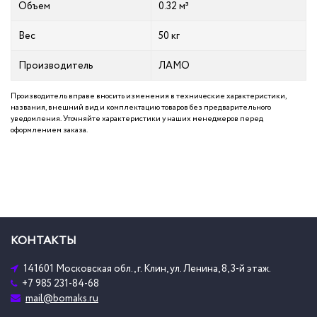
Объем
0.32 м³
Вес
50 кг
Производитель
ЛАМО
Производитель вправе вносить изменения в технические характеристики,
названия, внешний вид и комплектацию товаров без предварительного
уведомления. Уточняйте характеристики у наших менеджеров перед
оформлением заказа.
КОНТАКТЫ
141601 Московская обл., г. Клин, ул. Ленина, 8, 3-й этаж.
+7 985 231-84-68
mail@bomaks.ru