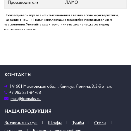
Производитель
ЛАМО
Производитель вправе вносить изменения в технические характеристики,
названия, внешний вид и комплектацию товаров без предварительного
уведомления. Уточняйте характеристики у наших менеджеров перед
оформлением заказа.
КОНТАКТЫ
141601 Московская обл., г. Клин, ул. Ленина, 8, 3-й этаж.
+7 985 231-84-68
mail@bomaks.ru
НАША ПРОДУКЦИЯ
Вытяжные шкафы
Шкафы
Тумбы
Столы
Стеллажи
Вспомогательная мебель