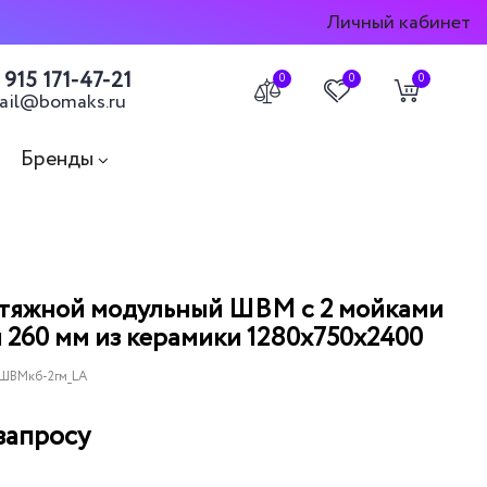
Личный кабинет
 915 171-47-21
0
0
0
ail@bomaks.ru
Бренды
тяжной модульный ШВМ с 2 мойками
 260 мм из керамики 1280х750х2400
 ШВМкб-2гм_LA
запросу