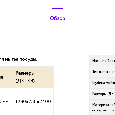
Обзор
я мытья посуды.
Наличие бор
Тип вытяжно
Размеры
ия
(Д×Г×В)
Глубина мойк
Размеры (Д×
0 мм
1280х750х2400
Материал ра
поверхности