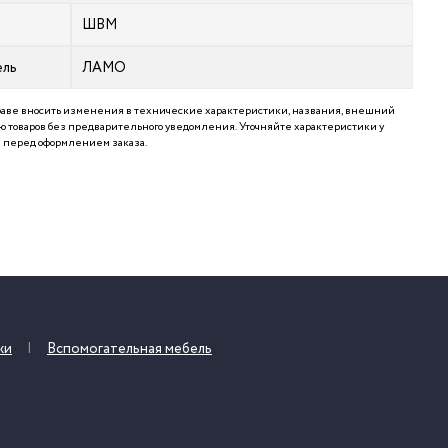
ШВМ
ель
ЛАМО
аве вносить изменения в технические характеристики, названия, внешний
 товаров без предварительного уведомления. Уточняйте характеристики у
перед оформлением заказа.
жи
Вспомогательная мебель