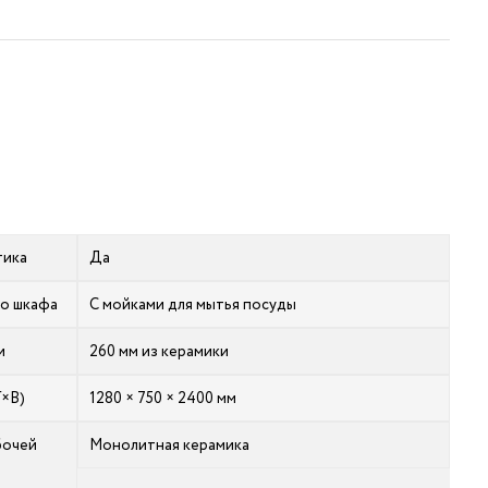
тика
Да
го шкафа
С мойками для мытья посуды
и
260 мм из керамики
Г×В)
1280 × 750 × 2400 мм
бочей
Монолитная керамика