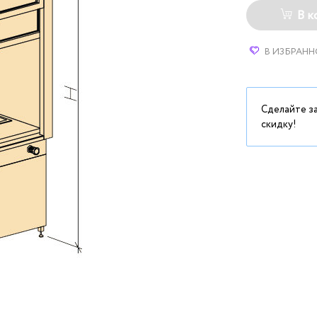
В к
В ИЗБРАНН
Сделайте з
скидку!