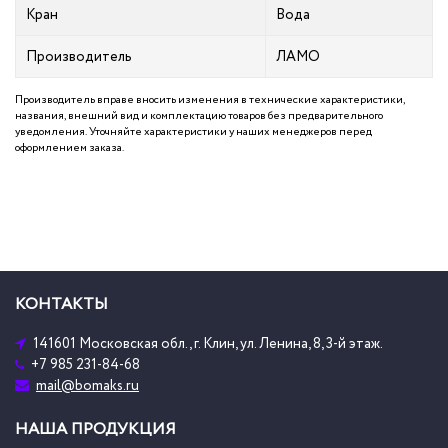
Кран
Вода
Производитель
ЛАМО
Производитель вправе вносить изменения в технические характеристики,
названия, внешний вид и комплектацию товаров без предварительного
уведомления. Уточняйте характеристики у наших менеджеров перед
оформлением заказа.
КОНТАКТЫ
141601 Московская обл., г. Клин, ул. Ленина, 8, 3-й этаж.
+7 985 231-84-68
mail@bomaks.ru
НАША ПРОДУКЦИЯ