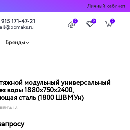
Личный кабинет
 915 171-47-21
0
0
0
ail@bomaks.ru
Бренды
тяжной модульный универсальный
з воды 1880х750х2400,
ющая сталь (1800 ШВМУн)
 ШВМУн_LA
запросу