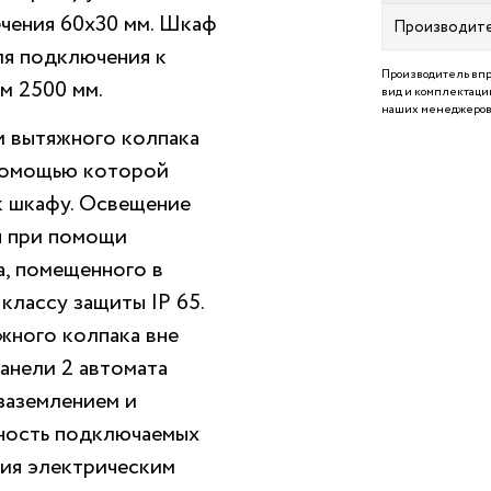
ечения 60х30 мм. Шкаф
Производит
ля подключения к
Производитель впр
м 2500 мм.
вид и комплектацию
наших менеджеров 
и вытяжного колпака
 помощью которой
к шкафу. Освещение
я при помощи
, помещенного в
лассу защиты IP 65.
жного колпака вне
анели 2 автомата
заземлением и
щность подключаемых
ния электрическим