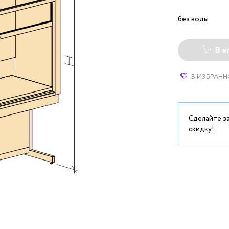
без воды
В к
В ИЗБРАНН
Сделайте з
скидку!