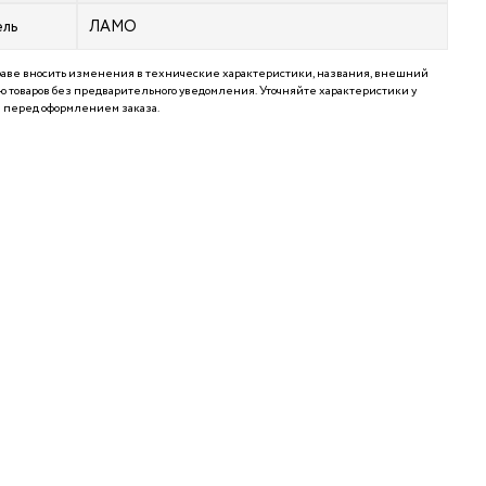
ель
ЛАМО
аве вносить изменения в технические характеристики, названия, внешний
 товаров без предварительного уведомления. Уточняйте характеристики у
перед оформлением заказа.