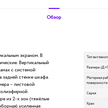
Обзор
кальным экраном. В
Тип вытяжно
ические. Вертикальный
Размеры (Д×
амах с системой
 задней стенке шкафа.
Материал ра
поверхности
мера – листовой
иполиэфирной
Серия
ре из 2-х зон (тяжёлые
Кран
азборная) усиленная