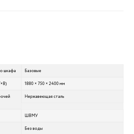
го шкафа
Базовые
Г×В)
1880 × 750 × 2400 мм
бочей
Нержавеющая сталь
ШВМУ
Без воды