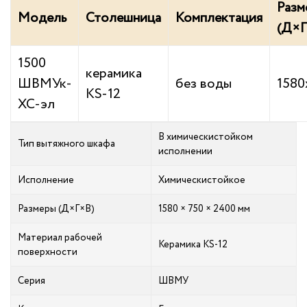
Разм
Модель
Столешница
Комплектация
(Д×Г
1500
керамика
ШВМУк-
без воды
1580
KS-12
ХС-эл
В химическистойком
Тип вытяжного шкафа
исполнении
Исполнение
Химическистойкое
Размеры (Д×Г×В)
1580 × 750 × 2400 мм
Материал рабочей
Керамика KS-12
поверхности
Серия
ШВМУ