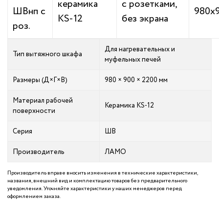
керамика
с розетками,
ШВнп с
980х
KS-12
без экрана
роз.
Для нагревательных и
Тип вытяжного шкафа
муфельных печей
Размеры (Д×Г×В)
980 × 900 × 2200 мм
Материал рабочей
Керамика KS-12
поверхности
Серия
ШВ
Производитель
ЛАМО
Производитель вправе вносить изменения в технические характеристики,
названия, внешний вид и комплектацию товаров без предварительного
уведомления. Уточняйте характеристики у наших менеджеров перед
оформлением заказа.