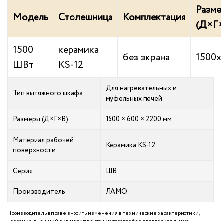
Разм
Модель
Столешница
Комплектация
(Д×Г
1500
керамика
без экрана
1500
ШВт
KS-12
Для нагревательных и
Тип вытяжного шкафа
муфельных печей
Размеры (Д×Г×В)
1500 × 600 × 2200 мм
Материал рабочей
Керамика KS-12
поверхности
Серия
ШВ
Производитель
ЛАМО
Производитель вправе вносить изменения в технические характеристики,
названия, внешний вид и комплектацию товаров без предварительного