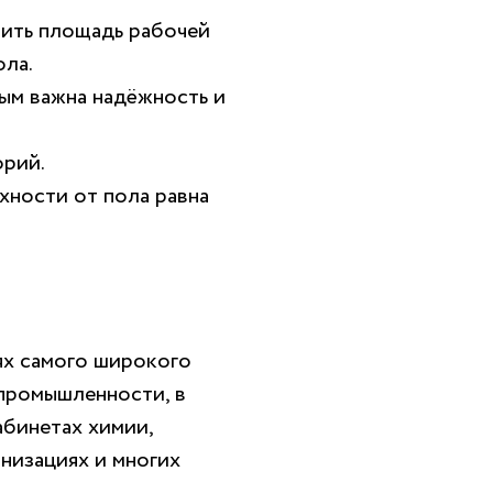
чить площадь рабочей
ла.
ым важна надёжность и
рий.
хности от пола равна
ях самого широкого
 промышленности, в
абинетах химии,
анизациях и многих