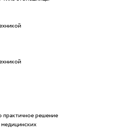
техникой
техникой
о практичное решение
, медицинских