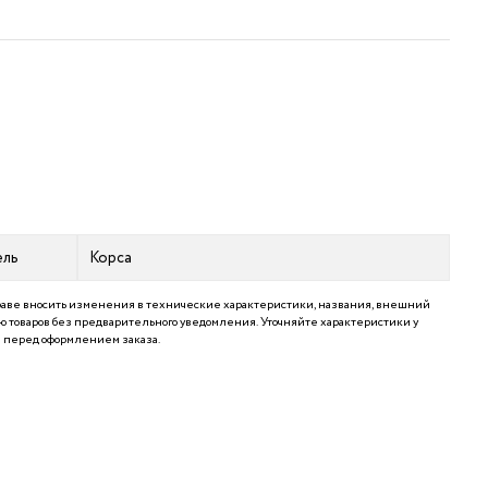
ель
Корса
аве вносить изменения в технические характеристики, названия, внешний
 товаров без предварительного уведомления. Уточняйте характеристики у
перед оформлением заказа.