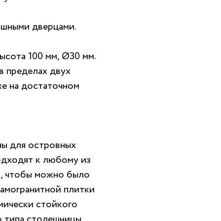
ашными дверцами.
ысота 100 мм, Ø30 мм.
в пределах двух
же на достаточном
ы для островных
одходят к любому из
и, чтобы можно было
рамогранитной плитки
мически стойкого
о типа столешницы