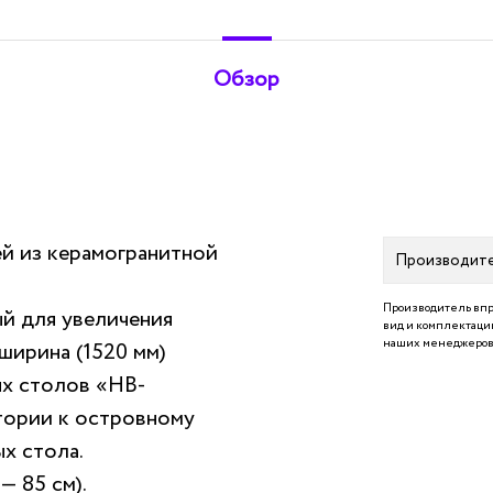
Обзор
й из керамогранитной
Производит
Производитель впр
й для увеличения
вид и комплектацию
наших менеджеров 
ширина (1520 мм)
ых столов «НВ-
тории к островному
х стола.
— 85 см).