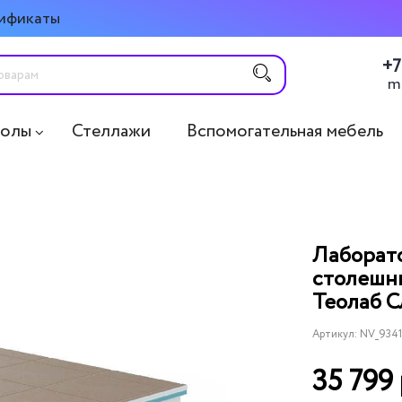
ификаты
+7
m
толы
Стеллажи
Вспомогательная мебель
Лаборато
столешни
Теолаб С
Артикул:
NV_9341
35 799 