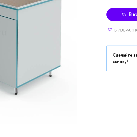
В к
В ИЗБРАНН
Сделайте з
скидку!