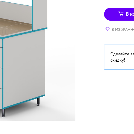
В к
В ИЗБРАНН
Сделайте з
скидку!