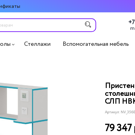
ификаты
+7
m
толы
Стеллажи
Вспомогательная мебель
Пристенн
столешни
СЛП НВК
Артикул:
NV_356
79 347 