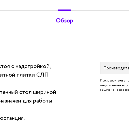
Обзор
тоя с надстройкой,
Производит
нитной плитки СЛП
Производитель впр
вид и комплектацию
наших менеджеров 
тенный стол шириной
назначен для работы
останция.