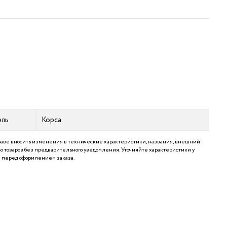
ель
Корса
аве вносить изменения в технические характеристики, названия, внешний
 товаров без предварительного уведомления. Уточняйте характеристики у
перед оформлением заказа.