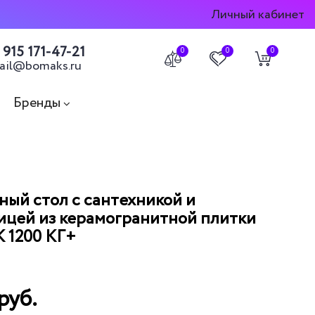
Личный кабинет
 915 171-47-21
0
0
0
ail@bomaks.ru
Бренды
ый стол с сантехникой и
цей из керамогранитной плитки
 1200 КГ+
0
руб.