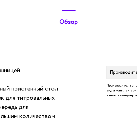
Обзор
ешницей
Производит
Производитель впр
ный пристенный стол
вид и комплектацию
наших менеджеров 
ек для титровальных
чередь для
ольшим количеством