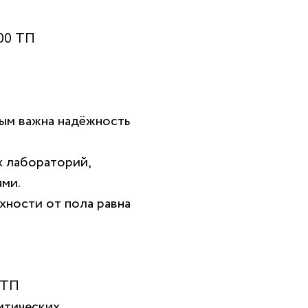
00 ТП
ым важна надёжность
х лабораторий,
ми.
хности от пола равна
 ТП
итических