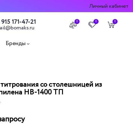
Личный кабинет
 915 171-47-21
0
0
0
ail@bomaks.ru
Бренды
 титрования со столешницей из
пилена НВ-1400 ТП
9
запросу