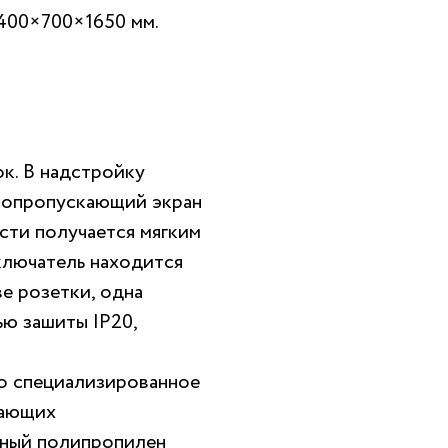
1400×700×1650 мм.
к. В надстройку
етопропускающий экран
сти получается мягким
ключатель находится
е розетки, одна
ью зашиты IP20,
о специализированное
тающих
тный полипропилен