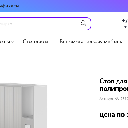
ификаты
+7
m
толы
Стеллажи
Вспомогательная мебель
Стол для
полипро
Артикул:
NV_753
цена по 