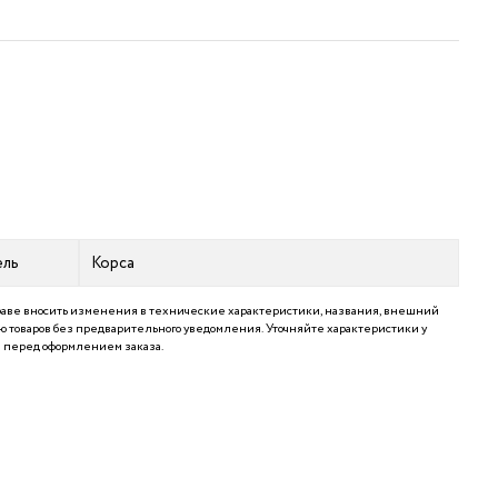
ель
Корса
аве вносить изменения в технические характеристики, названия, внешний
 товаров без предварительного уведомления. Уточняйте характеристики у
перед оформлением заказа.