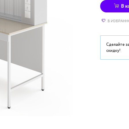
В к
В ИЗБРАНН
Сделайте з
скидку!