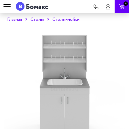
0
Главная
Столы
Столы-мойки