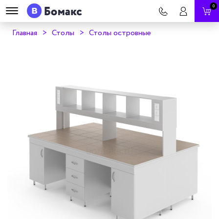
0
Главная
Столы
Столы островные