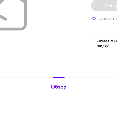
В к
В ИЗБРАНН
Сделайте з
скидку!
Обзор