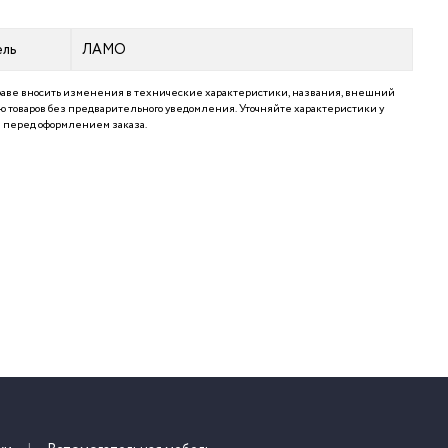
ель
ЛАМО
аве вносить изменения в технические характеристики, названия, внешний
 товаров без предварительного уведомления. Уточняйте характеристики у
перед оформлением заказа.