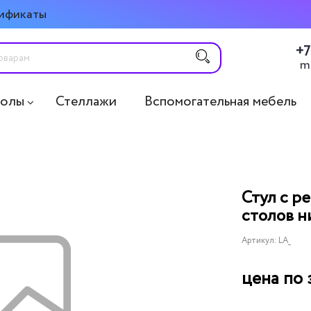
ификаты
+7
m
толы
Стеллажи
Вспомогательная мебель
Стул с р
столов н
Артикул:
LA_
цена по 