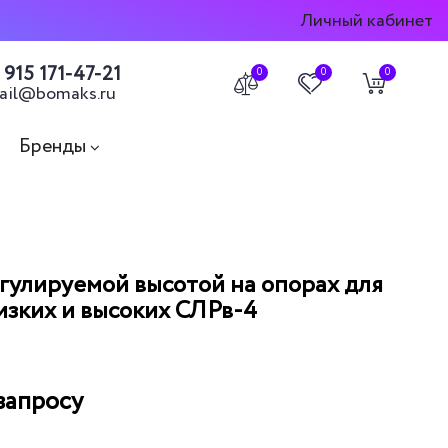
Личный кабинет
 915 171-47-21
0
0
0
ail@bomaks.ru
Бренды
егулируемой высотой на опорах для
изких и высоких СЛРв-4
запросу