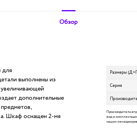
Обзор
 для
Размеры (Д×
детали выполнены из
Серия
, увеличивающей
Создает дополнительные
Производит
 предметов,
Производитель впр
ва. Шкаф оснащен 2-мя
вид и комплектацию
наших менеджеров 