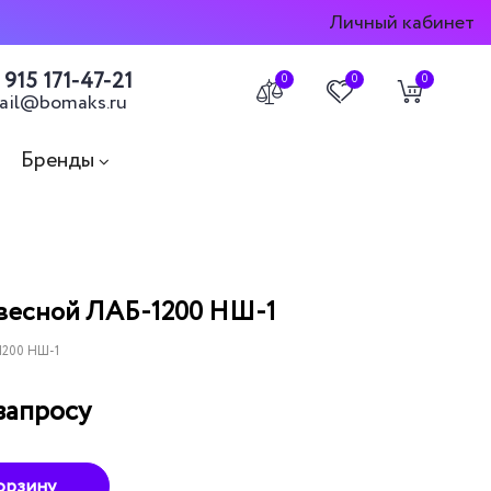
Личный кабинет
 915 171-47-21
0
0
0
ail@bomaks.ru
Бренды
весной ЛАБ-1200 НШ-1
1200 НШ-1
запросу
орзину