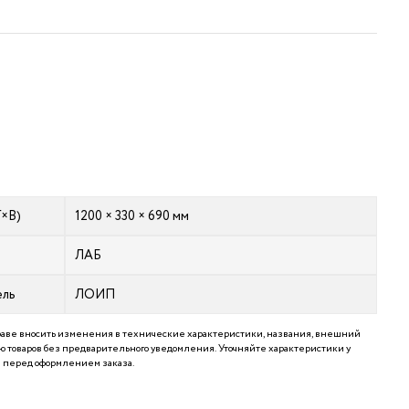
Г×В)
1200 × 330 × 690 мм
ЛАБ
ель
ЛОИП
аве вносить изменения в технические характеристики, названия, внешний
 товаров без предварительного уведомления. Уточняйте характеристики у
перед оформлением заказа.