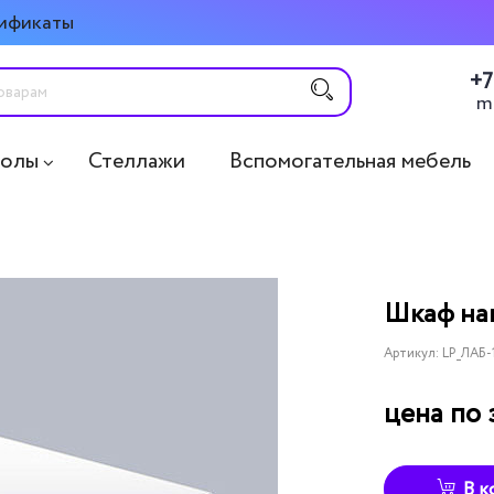
ификаты
+7
m
толы
Стеллажи
Вспомогательная мебель
Шкаф на
Артикул:
LP_ЛАБ-
цена по 
В к