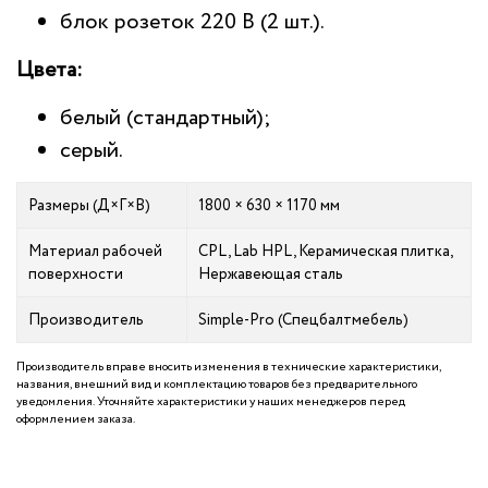
блок розеток 220 В (2 шт.).
Цвета:
белый (стандартный);
серый.
Размеры (Д×Г×В)
1800 × 630 × 1170 мм
Материал рабочей
CPL, Lab HPL, Керамическая плитка,
поверхности
Нержавеющая сталь
Производитель
Simple-Pro (Спецбалтмебель)
Производитель вправе вносить изменения в технические характеристики,
названия, внешний вид и комплектацию товаров без предварительного
уведомления. Уточняйте характеристики у наших менеджеров перед
оформлением заказа.