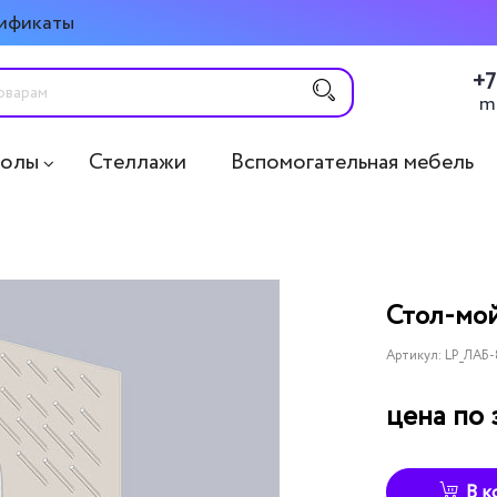
ификаты
+7
m
толы
Стеллажи
Вспомогательная мебель
Стол-мо
Артикул:
LP_ЛАБ
цена по 
В к