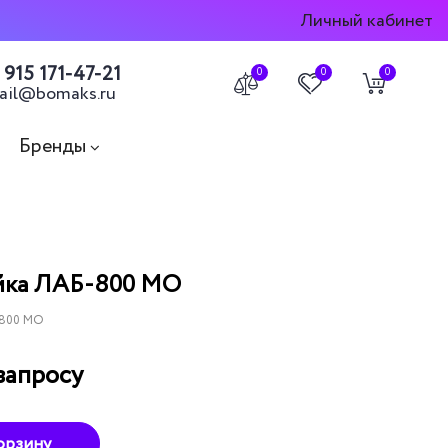
Личный кабинет
 915 171-47-21
0
0
0
ail@bomaks.ru
Бренды
йка ЛАБ-800 МО
-800 МО
запросу
орзину