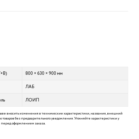
Г×В)
800 × 630 × 900 мм
ЛАБ
ель
ЛОИП
аве вносить изменения в технические характеристики, названия, внешний
 товаров без предварительного уведомления. Уточняйте характеристики у
перед оформлением заказа.