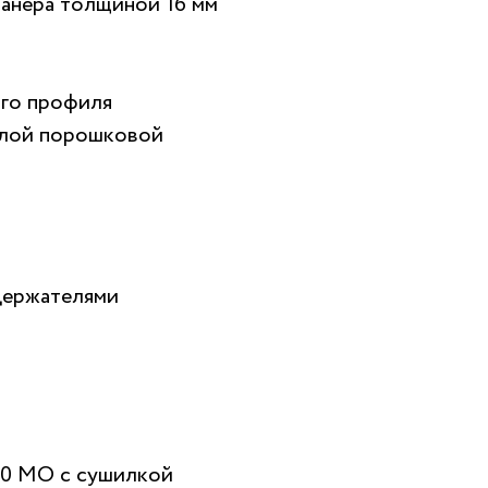
фанера толщиной 16 мм
ого профиля
елой порошковой
держателями
00 МО с сушилкой