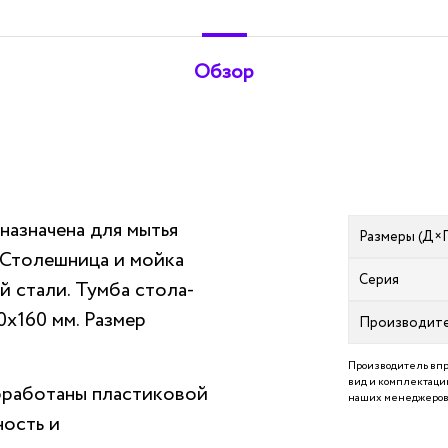
Обзор
азначена для мытья
Размеры (Д×
 Столешница и мойка
Серия
 стали. Тумба стола-
0х160 мм. Размер
Производит
Производитель впр
вид и комплектацию
бработаны пластиковой
наших менеджеров 
ость и