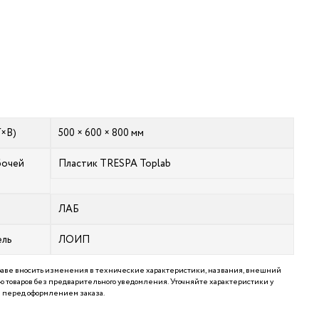
Г×В)
500 × 600 × 800 мм
бочей
Пластик TRESPA Toplab
ЛАБ
ель
ЛОИП
аве вносить изменения в технические характеристики, названия, внешний
 товаров без предварительного уведомления. Уточняйте характеристики у
перед оформлением заказа.