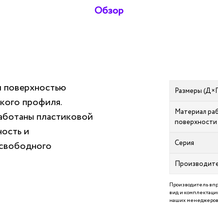
Обзор
 поверхностью
Размеры (Д×
кого профиля.
Материал ра
аботаны пластиковой
поверхности
ость и
Серия
 свободного
Производит
Производитель впр
вид и комплектацию
наших менеджеров 