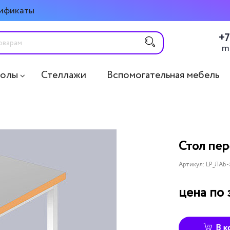
ификаты
+7
m
толы
Стеллажи
Вспомогательная мебель
Стол пе
Артикул:
LP_ЛАБ
цена по 
В к