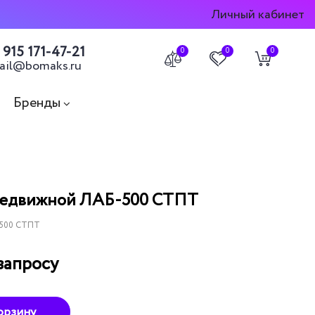
Личный кабинет
 915 171-47-21
0
0
0
ail@bomaks.ru
Бренды
редвижной ЛАБ-500 СТПТ
-500 СТПТ
запросу
орзину